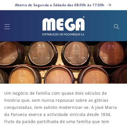
Saltar
Aberto de Segunda a Sábado das 08:00h às 17:00h
para o
conteúdo
Um negócio de família com quase dois séculos de
história que, sem nunca repousar sobre as glórias
conquistadas, tem sabido modernizar-se. A José Maria
da Fonseca exerce a actividade vinícola desde 1834,
fruto da paixão partilhada de uma família que tem