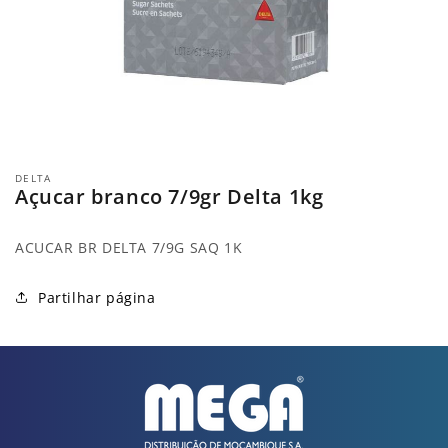
Abrir
conteúdo
DELTA
multimédia
Açucar branco 7/9gr Delta 1kg
1
em
modal
ACUCAR BR DELTA 7/9G SAQ 1K
Partilhar página