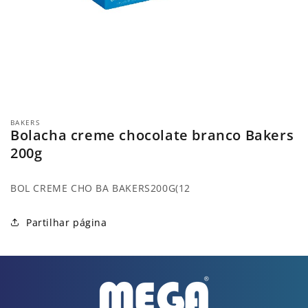
Abrir
conteúdo
BAKERS
multimédia
Bolacha creme chocolate branco Bakers
1
em
200g
modal
BOL CREME CHO BA BAKERS200G(12
Partilhar página