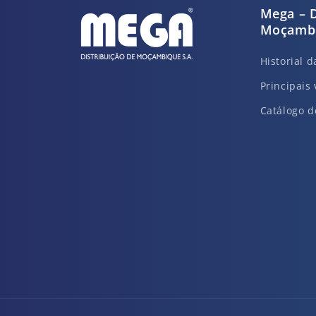
Mega – D
Moçambi
Historial 
Principais 
Catálogo d