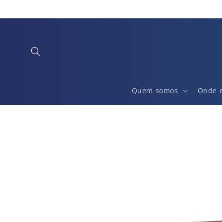
Saltar
para o
conteúdo
Quem somos
Onde 
Saltar para
a
informação
do produto