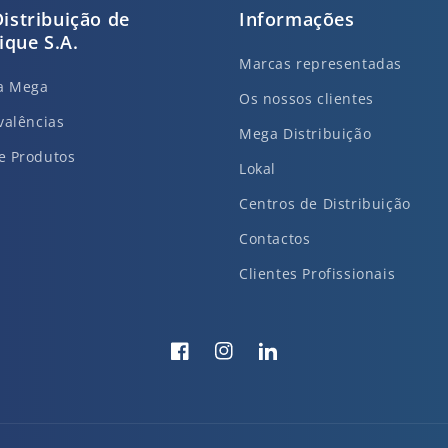
istribuição de
Informações
que S.A.
Marcas representadas
da Mega
Os nossos clientes
valências
Mega Distribuição
e Produtos
Lokal
Centros de Distribuição
Contactos
Clientes Profissionais
Facebook
Instagram
Translation
missing:
pt-
PT.general.social.links.li