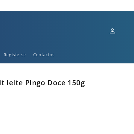
Iniciar
sessão
Registe-se
Contactos
it leite Pingo Doce 150g