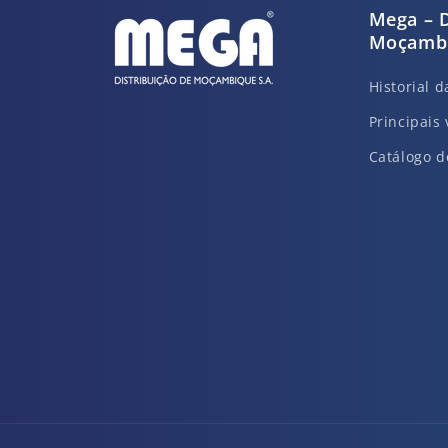
Mega – D
Moçambi
Historial 
Principais 
Catálogo d