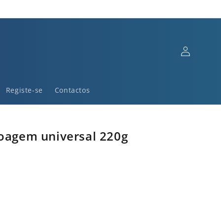
Iniciar
sessão
Registe-se
Contactos
moagem universal 220g
)