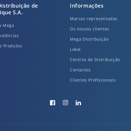
istribuição de
Informações
que S.A.
Marcas representadas
da Mega
Os nossos clientes
valências
Mega Distribuição
e Produtos
Lokal
Centros de Distribuição
Contactos
Clientes Profissionais
Facebook
Instagram
Translation
missing:
pt-
PT.general.social.links.li