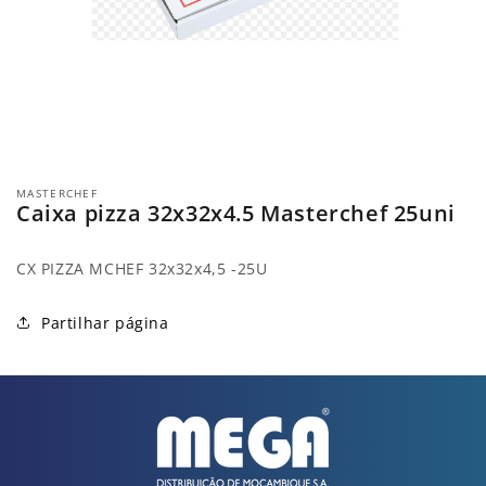
Abrir
conteúdo
MASTERCHEF
multimédia
Caixa pizza 32x32x4.5 Masterchef 25uni
1
em
modal
CX PIZZA MCHEF 32x32x4,5 -25U
Partilhar página