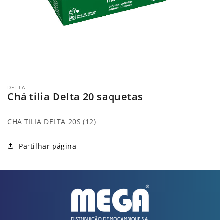
Abrir
conteúdo
DELTA
multimédia
Chá tilia Delta 20 saquetas
1
em
modal
CHA TILIA DELTA 20S (12)
Partilhar página