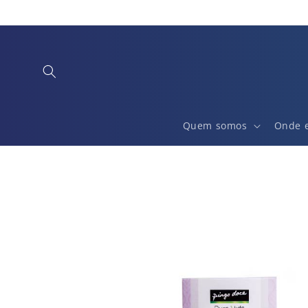
Saltar
para o
conteúdo
Quem somos
Onde 
Saltar para
a
informação
do produto