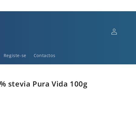
Iniciar
sessão
Registe-se
Contactos
% stevia Pura Vida 100g