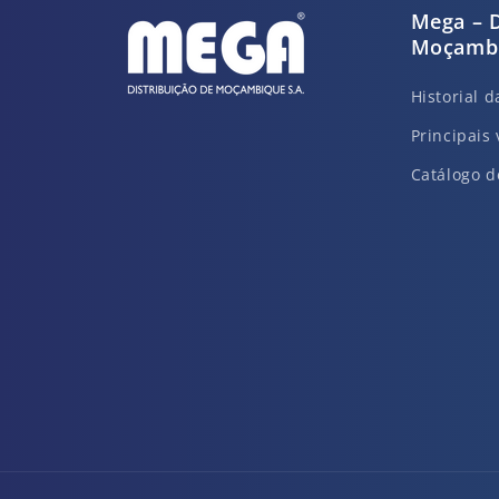
Mega – D
Moçambi
Historial 
Principais 
Catálogo d