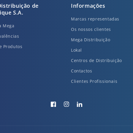
istribuição de
Informações
que S.A.
Marcas representadas
da Mega
Os nossos clientes
valências
Mega Distribuição
e Produtos
Lokal
Centros de Distribuição
Contactos
Clientes Profissionais
Facebook
Instagram
Translation
missing:
pt-
PT.general.social.links.li