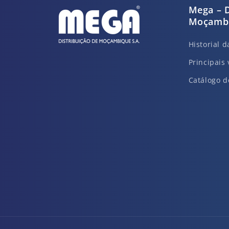
Mega – D
Moçambi
Historial 
Principais 
Catálogo d