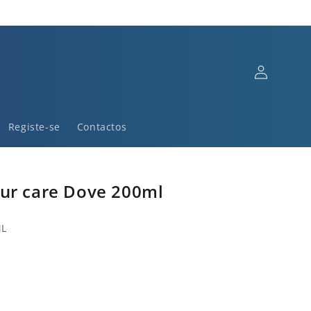
Iniciar
sessão
Registe-se
Contactos
ur care Dove 200ml
ML