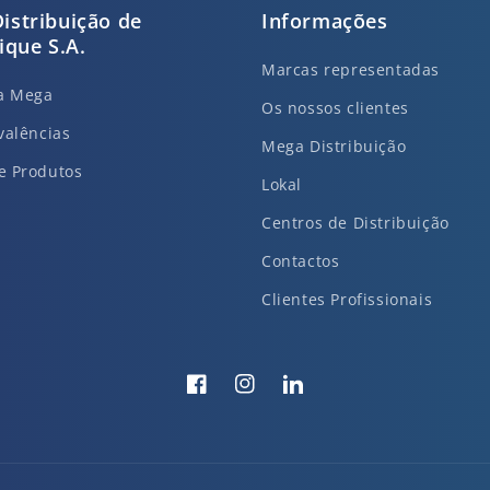
istribuição de
Informações
que S.A.
Marcas representadas
da Mega
Os nossos clientes
valências
Mega Distribuição
e Produtos
Lokal
Centros de Distribuição
Contactos
Clientes Profissionais
Facebook
Instagram
Translation
missing:
pt-
PT.general.social.links.li