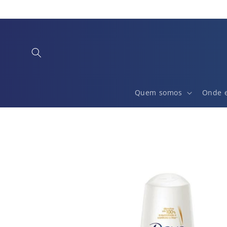
Saltar
para o
conteúdo
Quem somos
Onde 
Saltar para
a
informação
do produto