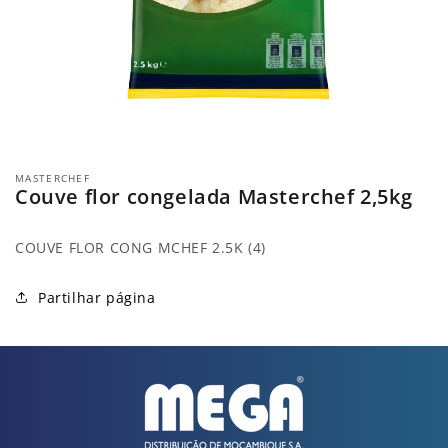
Abrir
conteúdo
MASTERCHEF
multimédia
Couve flor congelada Masterchef 2,5kg
1
em
modal
COUVE FLOR CONG MCHEF 2.5K (4)
Partilhar página