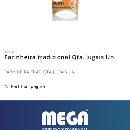
Abrir
conteúdo
KOOC
multimédia
Farinheira tradicional Qta. Jugais Un
1
em
modal
FARINHEIRA TRAD QTA JUGAIS UN
Partilhar página