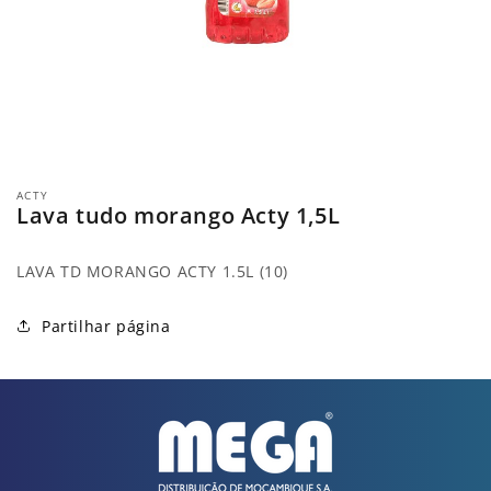
Abrir
conteúdo
ACTY
multimédia
Lava tudo morango Acty 1,5L
1
em
modal
LAVA TD MORANGO ACTY 1.5L (10)
Partilhar página