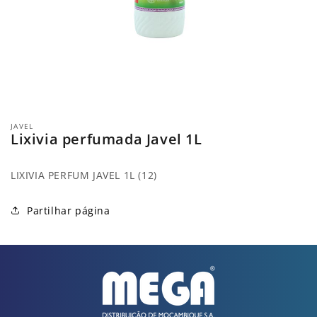
Abrir
conteúdo
JAVEL
multimédia
Lixivia perfumada Javel 1L
1
em
modal
LIXIVIA PERFUM JAVEL 1L (12)
Partilhar página