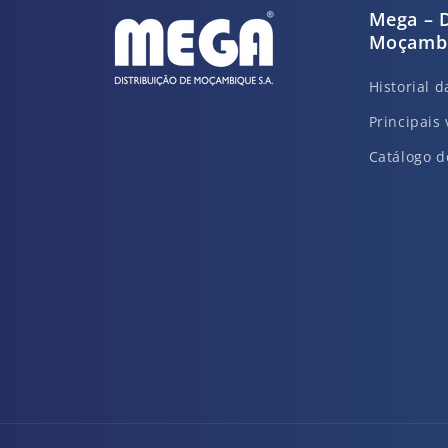
Mega – D
Moçambi
Historial 
Principais 
Catálogo d