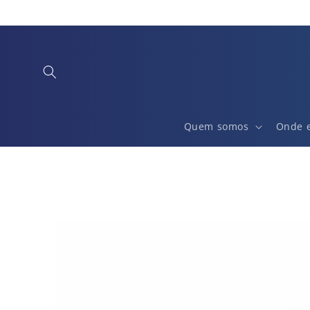
Saltar
para o
conteúdo
Quem somos
Onde 
Saltar para
a
informação
do produto