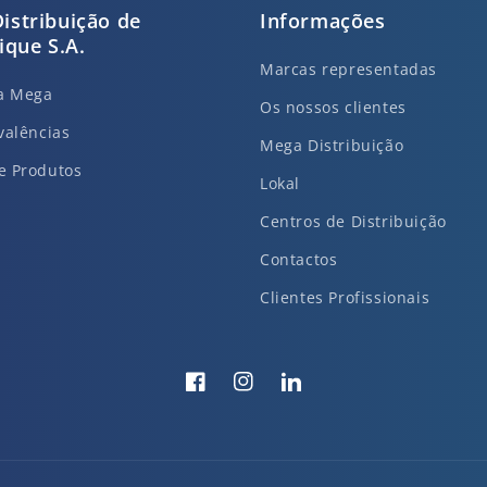
istribuição de
Informações
que S.A.
Marcas representadas
da Mega
Os nossos clientes
valências
Mega Distribuição
e Produtos
Lokal
Centros de Distribuição
Contactos
Clientes Profissionais
Facebook
Instagram
Translation
missing:
pt-
PT.general.social.links.li