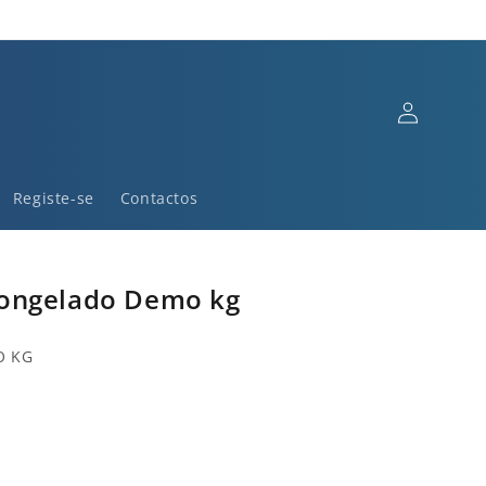
Iniciar
sessão
Registe-se
Contactos
ongelado Demo kg
O KG