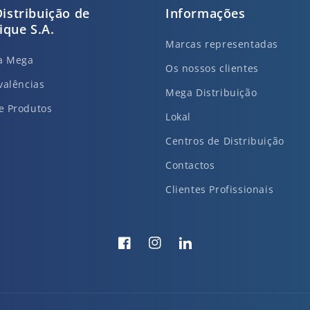
istribuição de
Informações
que S.A.
Marcas representadas
da Mega
Os nossos clientes
valências
Mega Distribuição
e Produtos
Lokal
Centros de Distribuição
Contactos
Clientes Profissionais
Facebook
Instagram
Translation
missing:
pt-
PT.general.social.links.li