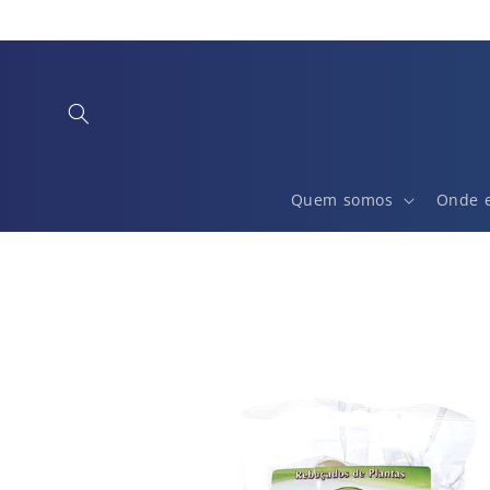
Saltar
para o
conteúdo
Quem somos
Onde 
Saltar para
a
informação
do produto