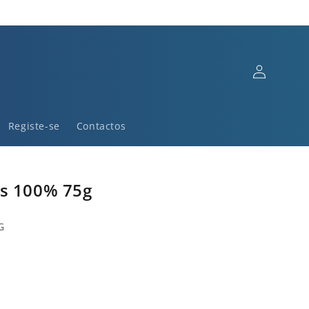
Iniciar
sessão
Registe-se
Contactos
is 100% 75g
G