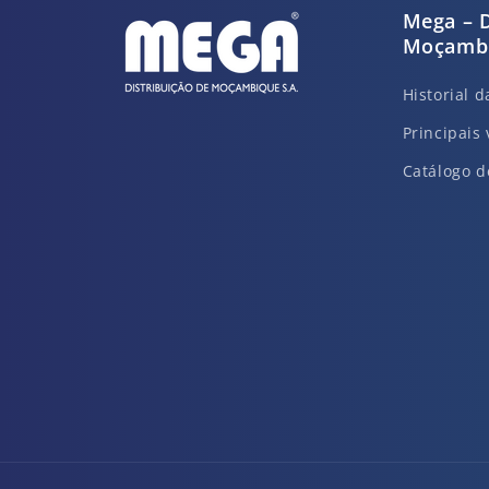
Mega – D
Moçambi
Historial 
Principais 
Catálogo d