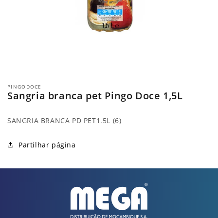
Abrir
conteúdo
PINGODOCE
multimédia
Sangria branca pet Pingo Doce 1,5L
1
em
modal
SANGRIA BRANCA PD PET1.5L (6)
Partilhar página