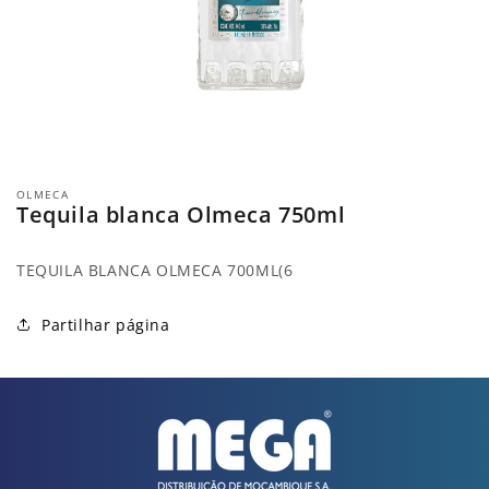
Abrir
conteúdo
OLMECA
multimédia
Tequila blanca Olmeca 750ml
1
em
modal
TEQUILA BLANCA OLMECA 700ML(6
Partilhar página