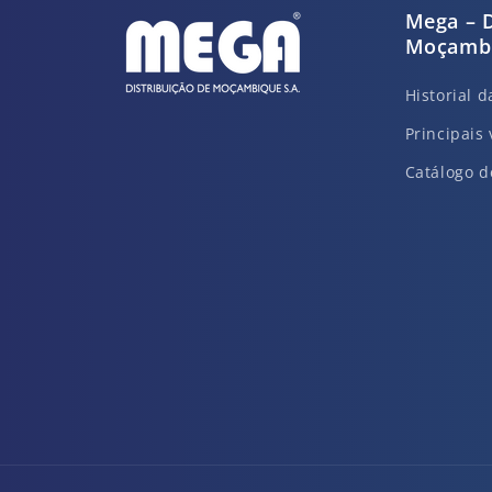
Mega – D
Moçambi
Historial 
Principais 
Catálogo d