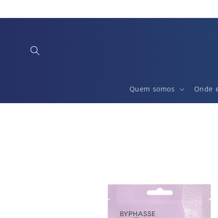
Saltar
para o
conteúdo
Quem somos
Onde 
Saltar para
a
informação
do produto