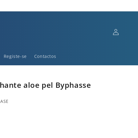
Iniciar
sessão
Registe-se
Contactos
hante aloe pel Byphasse
HASE