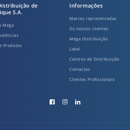
istribuição de
Informações
que S.A.
Marcas representadas
da Mega
Os nossos clientes
valências
Mega Distribuição
e Produtos
Lokal
Centros de Distribuição
Contactos
Clientes Profissionais
Facebook
Instagram
Translation
missing:
pt-
PT.general.social.links.li