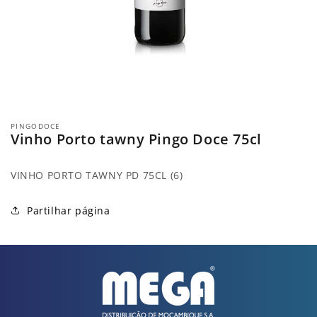
Abrir
conteúdo
PINGODOCE
multimédia
Vinho Porto tawny Pingo Doce 75cl
1
em
modal
VINHO PORTO TAWNY PD 75CL (6)
Partilhar página