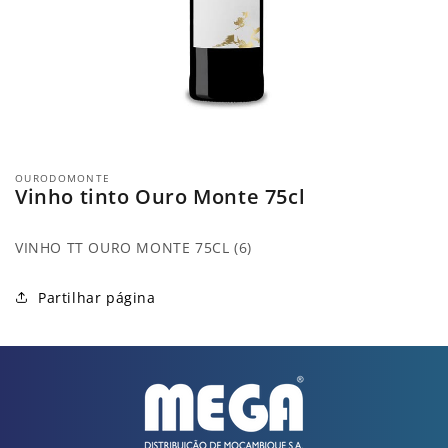
Abrir
conteúdo
OURODOMONTE
multimédia
Vinho tinto Ouro Monte 75cl
1
em
modal
VINHO TT OURO MONTE 75CL (6)
Partilhar página