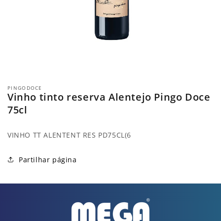
Abrir
conteúdo
PINGODOCE
multimédia
Vinho tinto reserva Alentejo Pingo Doce
1
em
75cl
modal
VINHO TT ALENTENT RES PD75CL(6
Partilhar página